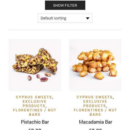
SHOW FILTER
CYPRUS SWEETS
,
CYPRUS SWEETS
,
EXCLUSIVE
EXCLUSIVE
PRODUCTS
,
PRODUCTS
,
FLORENTINES / NUT
FLORENTINES / NUT
BARS
BARS
Pistachio Bar
Macadamia Bar