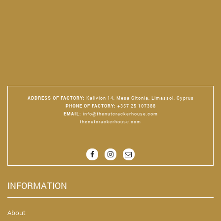
ADDRESS OF FACTORY
:
Kalivion 14, Mesa Gitonia, Limassol, Cyprus
PHONE OF FACTORY
:
+357 25 107388
EMAIL
:
info@thenutcrackerhouse.com
thenutcrackerhouse.com
INFORMATION
About