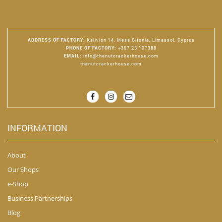
ADDRESS OF FACTORY
:
Kalivion 14, Mesa Gitonia, Limassol, Cyprus
PHONE OF FACTORY
:
+357 25 107388
EMAIL
:
info@thenutcrackerhouse.com
thenutcrackerhouse.com
INFORMATION
About
Our Shops
e-Shop
Business Partnerships
Blog