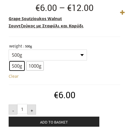
Price
€
6.00
–
€
12.00
range:
Grape Soutzioukos Walnut
€6.00
Σουντζούκος με Σταφύλι και Καρύδι
through
€12.00
weight
: 500g
500g
1000g
Clear
€
6.00
Soutzioukos
Grapes
-
+
Walnut
quantity
ADD TO BASKET