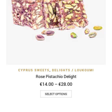
CYPRUS SWEETS
,
DELIGHTS / LOUKOUMI
Rose Pistachio Delight
Price
€
14.00
–
€
28.00
range:
This
€14.00
SELECT OPTIONS
through
product
€28.00
has
multiple