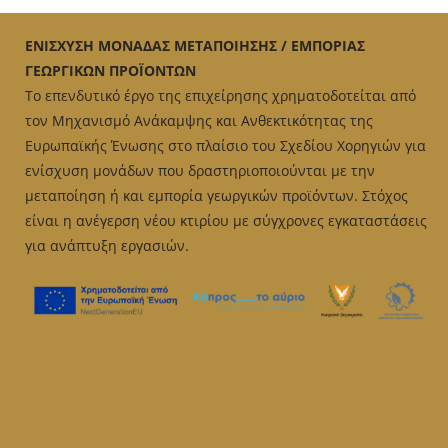
variants.
The
ΕΝΙΣΧΥΣΗ ΜΟΝΑΔΑΣ ΜΕΤΑΠΟΙΗΣΗΣ / ΕΜΠΟΡΙΑΣ
options
ΓΕΩΡΓΙΚΩΝ ΠΡΟΪΟΝΤΩΝ
may
Το επενδυτικό έργο της επιχείρησης χρηματοδοτείται από
be
τον Μηχανισμό Ανάκαμψης και Ανθεκτικότητας της
chosen
Ευρωπαϊκής Ένωσης στο πλαίσιο του Σχεδίου Χορηγιών για
on
ενίσχυση μονάδων που δραστηριοποιούνται με την
the
μεταποίηση ή και εμπορία γεωργικών προϊόντων. Στόχος
product
είναι η ανέγερση νέου κτιρίου με σύγχρονες εγκαταστάσεις
page
για ανάπτυξη εργασιών.