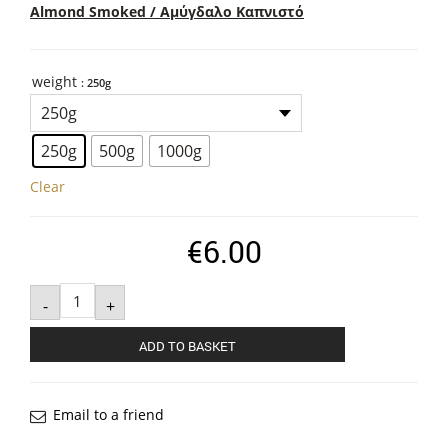
range:
Almond Smoked / Αμύγδαλο Καπνιστό
€6.00
through
weight
€24.00
: 250g
250g
500g
1000g
Clear
€
6.00
Almond
Smoked
-
+
quantity
ADD TO BASKET
Email to a friend