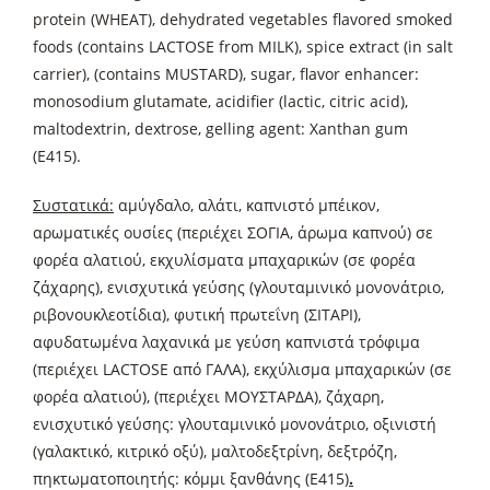
protein (WHEAT), dehydrated vegetables flavored smoked
foods (contains LACTOSΕ from MILK), spice extract (in salt
carrier), (contains MUSTARD), sugar, flavor enhancer:
monosodium glutamate, acidifier (lactic, citric acid),
maltodextrin, dextrose, gelling agent: Xanthan gum
(E415).
Συστατικά:
αμύγδαλο, αλάτι, καπνιστό μπέικον,
αρωματικές ουσίες (περιέχει ΣΟΓΙΑ, άρωμα καπνού) σε
φορέα αλατιού, εκχυλίσματα μπαχαρικών (σε φορέα
ζάχαρης), ενισχυτικά γεύσης (γλουταμινικό μονονάτριο,
ριβονουκλεοτίδια), φυτική πρωτεΐνη (ΣΙΤΑΡΙ),
αφυδατωμένα λαχανικά με γεύση καπνιστά τρόφιμα
(περιέχει LACTOSE από ΓΑΛΑ), εκχύλισμα μπαχαρικών (σε
φορέα αλατιού), (περιέχει ΜΟΥΣΤΑΡΔΑ), ζάχαρη,
ενισχυτικό γεύσης: γλουταμινικό μονονάτριο, οξινιστή
(γαλακτικό, κιτρικό οξύ), μαλτοδεξτρίνη, δεξτρόζη,
πηκτωματοποιητής: κόμμι ξανθάνης (E415)
.