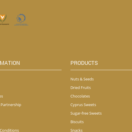
on
on
the
th
product
pr
page
pa
RMATION
PRODUCTS
Nuts & Seeds
Dried Fruits
ps
Chocolates
 Partnership
Cyprus Sweets
Sugar-free Sweets
Biscuits
Conditions
Snacks