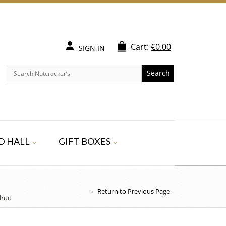
Cart:
€
0.00
SIGN IN
Search
D HALL
GIFT BOXES
Return to Previous Page
lnut