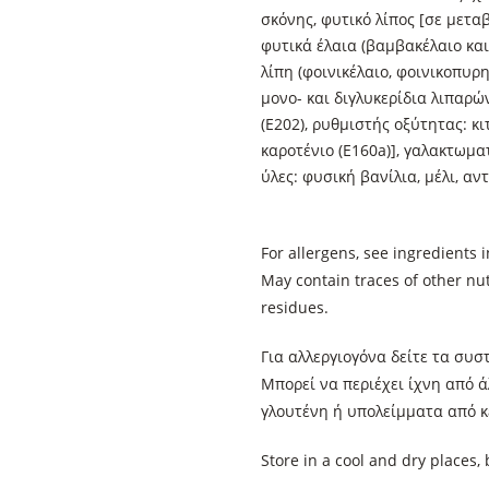
σκόνης, φυτικό λίπος [σε μετ
φυτικά έλαια (βαμβακέλαιο και
λίπη (φοινικέλαιο, φοινικοπυρ
μονο- και διγλυκερίδια λιπαρών
(E202), ρυθμιστής οξύτητας: κι
καροτένιο (E160a)], γαλακτωμα
ύλες: φυσική βανίλια, μέλι, αν
For allergens, see ingredients 
May contain traces of other nut
residues.
Για αλλεργιογόνα δείτε τα συσ
Μπορεί να περιέχει ίχνη από ά
γλουτένη ή υπολείμματα από κ
Store in a cool 