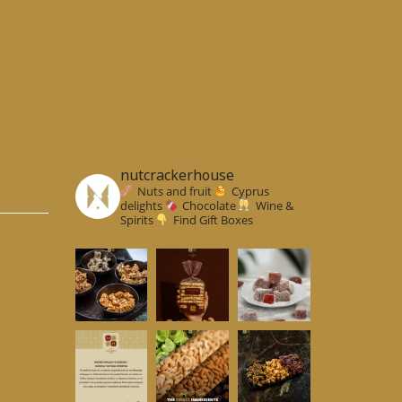
e
oduct
ge
nutcrackerhouse
Nuts and fruit
Cyprus
delights
Chocolate
Wine &
Spirits
Find Gift Boxes