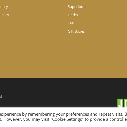
olicy
Superfood
Policy
Herbs
Tea
Gift Boxes
d.
 experience by remembering your preferences and repeat visits. 
es. However, you may visit "Cookie Settings" to provide a controll