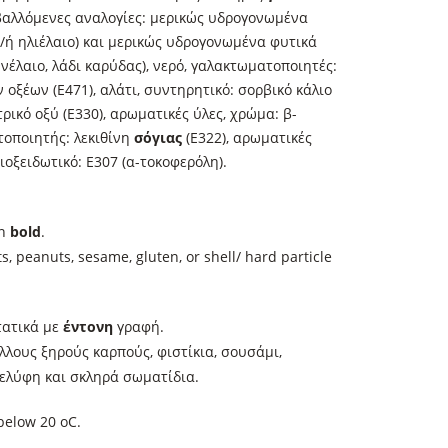
αβαλλόμενες αναλογίες: μερικώς υδρογονωμένα
/ή ηλιέλαιο) και μερικώς υδρογονωμένα φυτικά
ηνέλαιο, λάδι καρύδας), νερό, γαλακτωματοποιητές:
 οξέων (E471), αλάτι, συντηρητικό: σορβικό κάλιο
τρικό οξύ (E330), αρωματικές ύλες, χρώμα: β-
τοποιητής: λεκιθίνη
σόγιας
(E322), αρωματικές
τιοξειδωτικό: E307 (α-τοκοφερόλη).
in
bold
.
s, peanuts, sesame, gluten, or shell/ hard particle
τατικά με
έντονη
γραφή.
λλους ξηρούς καρπούς, φιστίκια, σουσάμι,
ελύφη και σκληρά σωματίδια.
and dry places, below 20 οC.