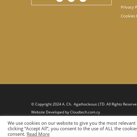
Privacy P
Cookies 
© Copyright 2024 A. Ch. Agathocleous LTD. All Rights Reserve
Website Developed by
Cloudtech.com.cy
We use cookies on our website to give you the most relevant
clicking “Accept All”, you consent to the use of ALL the cooki
consent.
Read More