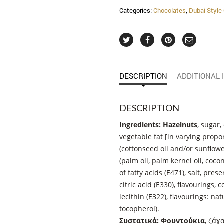
Categories:
Chocolates
,
Dubai Style
DESCRIPTION
ADDITIONAL
DESCRIPTION
Ingredients:
Hazelnuts
, sugar
vegetable fat [in varying propo
(cottonseed oil and/or sunflowe
(palm oil, palm kernel oil, coco
of fatty acids (E471), salt, pres
citric acid (E330), flavourings, 
lecithin (E322), flavourings: na
tocopherol).
Συστατικά:
Φουντούκια
, ζάχ