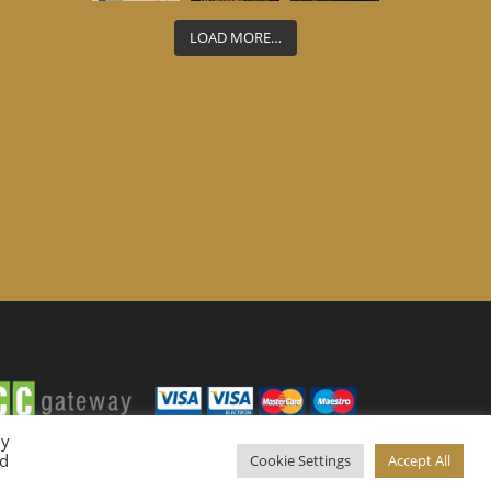
LOAD MORE…
By
ed
Cookie Settings
Accept All