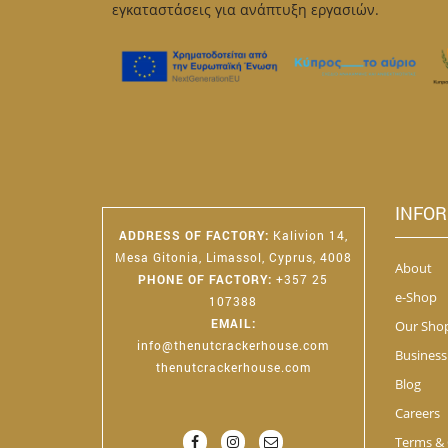
εγκαταστάσεις για ανάπτυξη εργασιών.
the
product
page
INFO
ADDRESS OF FACTORY
:
Kalivion 14,
Mesa Gitonia, Limassol, Cyprus, 4008
About
PHONE OF FACTORY
:
+357 25
e-Shop
107388
EMAIL
:
Our Sho
info@thenutcrackerhouse.com
Business
thenutcrackerhouse.com
Blog
Careers
Terms & 