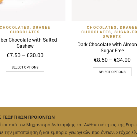
Quick View
Quick 
Add to Wishlist
Add to Wishlist
CHOCOLATES
,
DRAGEE
CHOCOLATES
,
DRAGE
CHOCOLATES
CHOCOLATES
,
SUGAR-F
SWEETS
ber Chocolate with Salted
Dark Chocolate with Almo
Cashew
Sugar Free
Price
€
7.50
–
€
30.00
Pr
€
8.50
–
€
34.00
range:
ra
This
€7.50
SELECT OPTIONS
Th
€8
through
SELECT OPTIONS
product
th
pr
€30.00
has
€3
ha
multiple
mu
variants.
var
The
Th
options
op
Σ ΓΕΩΡΓΙΚΩΝ ΠΡΟΪΟΝΤΩΝ
may
ma
είται από τον Μηχανισμό Ανάκαμψης και Ανθεκτικότητας της Ευρω
be
be
chosen
 την μεταποίηση ή και εμπορία γεωργικών προϊόντων. Στόχος είν
ch