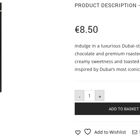
PRODUCT DESCRIPTION
€
8.50
Indulge in a luxurious Dubai-st
chocolate and premium roasted 
creamy sweetness and toasted nu
inspired by Dubai’s most iconic
Dubai
-
Style
+
Chocolate
Hazelnut
quantity
ADD TO BASKET
Add to Wishlist