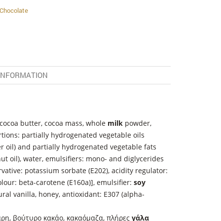
 Chocolate
 INFORMATION
, cocoa butter, cocoa mass, whole
milk
powder,
rtions: partially hydrogenated vegetable oils
r oil) and partially hydrogenated vegetable fats
nut oil), water, emulsifiers: mono- and diglycerides
ervative: potassium sorbate (E202), acidity regulator:
colour: beta-carotene (E160a)], emulsifier:
soy
tural vanilla, honey, antioxidant: E307 (alpha-
αρη, βούτυρο κακάο, κακαόμαζα, πλήρες
γάλα