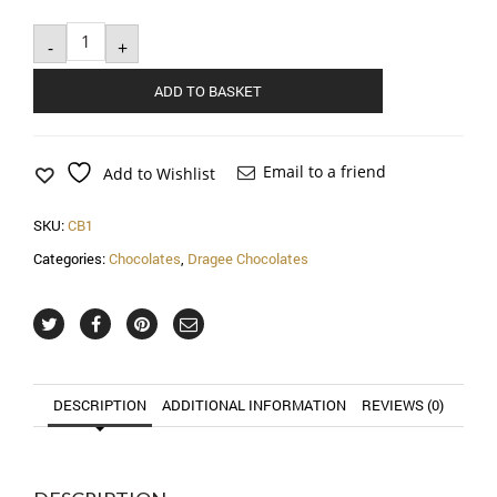
White
Chocolate
-
+
with
Strawberry
and
ADD TO BASKET
Yogurt,
250g
quantity
Email to a friend
Add to Wishlist
SKU:
CB1
Categories:
Chocolates
,
Dragee Chocolates
DESCRIPTION
ADDITIONAL INFORMATION
REVIEWS (0)