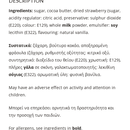
DESCRIPTION
Ingredients:
sugar, cocoa butter, dried strawberry (sugar,
acidity regulator: citric acid, preservative: sulphur dioxide
(E220), colour: E129), whole
milk
powder, emulsifier:
soy
lecithin (E322), flavouring: natural vanilla.
Συστατικά:
ζάχαρη, βούτυρο κακάο, αποξηραμένη
φράουλα (ζάχαρη, ρυθμιστής οξύτητας: κιτρικό οξύ,
συντηρητικό: διοξείδιο του θείου (E220), χρωστική: E129),
πλήρες
γάλα
σε σκόνη, γαλακτωματοποιητής: λεκιθίνη
σόγιας
(E322), αρωματική ύλη: φυσική βανίλια.
May have an adverse effect on activity and attention in
children.
Μπορεί να επηρεάσει αρνητικά τη δραστηριότητα και
την προσοχή των παιδιών.
For allergens, see ingredients in
bold
.