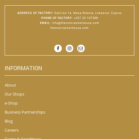
ADDRESS OF FACTORY
:
Kalivion 14, Mesa Gitonia, Limassol, Cyprus
PHONE OF FACTORY
:
+357 25 107388
EMAIL
:
info@thenutcrackerhouse.com
thenutcrackerhouse.com
INFORMATION
About
Our Shops
e-Shop
Business Partnerships
Blog
Careers