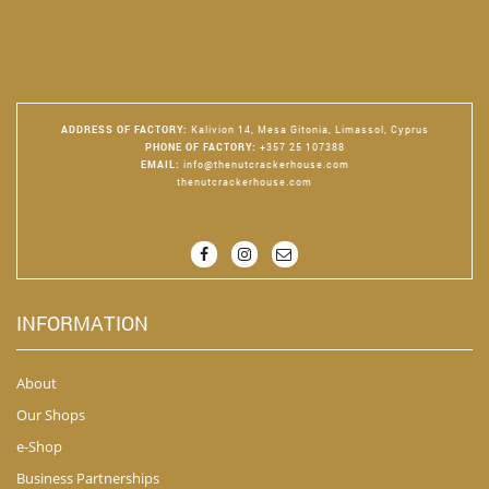
ADDRESS OF FACTORY
:
Kalivion 14, Mesa Gitonia, Limassol, Cyprus
PHONE OF FACTORY
:
+357 25 107388
EMAIL
:
info@thenutcrackerhouse.com
thenutcrackerhouse.com
INFORMATION
About
Our Shops
e-Shop
Business Partnerships