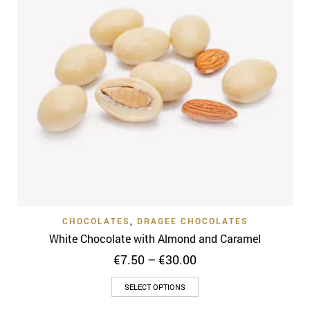
CHOCOLATES
,
DRAGEE CHOCOLATES
White Chocolate with Almond and Caramel
Price
€
7.50
–
€
30.00
range:
This
€7.50
SELECT OPTIONS
through
product