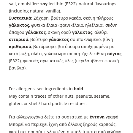
salt, emulsifier:
soy
lecithin (E322), natural flavourings
(including natural vanilla).
Συστατικά:
Ζάχαρη, βούτυρο κακάο, σκόνη πλήρους
γάλακτος
, φυτικά έλαια (φοινικέλαιο, ηλιέλαιο), σκόνη
άπαχου
γάλακτος
, σκόνη ορού
γάλακτος
, αλεύρι
σιταριού
, βούτυρο
γάλακτος
συμπυκνωμένο, βύνη
κριθαριού
, βατόμουρο, βατόμουρο αποξηραμένο με
κατάψυξη, αλάτι, γαλακτωματοποιητής: λεκιθίνη
σόγιας
(E322), φυσικές αρωματικές ύλες (περιλαμβάνει φυσική
βανίλια).
For allergens, see ingredients in
bold
.
May contain traces of other nuts, peanuts, sesame,
gluten, or shell/ hard particle residues.
Για αλλεργιογόνα δείτε τα συστατικά με
έντονη
γραφή.
Μπορεί να περιέχει ίχνη από άλλους ξηρούς καρπούς,
φιστίκια, σουσάμι, γλουτένη ή υπολείμματα από κελύφη