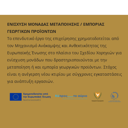
€30.00
has
multiple
variants.
The
ΕΝΙΣΧΥΣΗ ΜΟΝΑΔΑΣ ΜΕΤΑΠΟΙΗΣΗΣ / ΕΜΠΟΡΙΑΣ
options
ΓΕΩΡΓΙΚΩΝ ΠΡΟΪΟΝΤΩΝ
may
Το επενδυτικό έργο της επιχείρησης χρηματοδοτείται από
be
τον Μηχανισμό Ανάκαμψης και Ανθεκτικότητας της
chosen
Ευρωπαϊκής Ένωσης στο πλαίσιο του Σχεδίου Χορηγιών για
on
ενίσχυση μονάδων που δραστηριοποιούνται με την
the
μεταποίηση ή και εμπορία γεωργικών προϊόντων. Στόχος
product
είναι η ανέγερση νέου κτιρίου με σύγχρονες εγκαταστάσεις
page
για ανάπτυξη εργασιών.