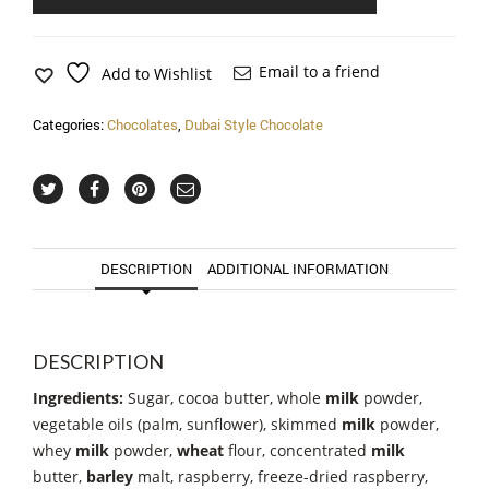
Email to a friend
Add to Wishlist
Categories:
Chocolates
,
Dubai Style Chocolate
DESCRIPTION
ADDITIONAL INFORMATION
DESCRIPTION
Ingredients:
Sugar, cocoa butter, whole
milk
powder,
vegetable oils (palm, sunflower), skimmed
milk
powder,
whey
milk
powder,
wheat
flour, concentrated
milk
butter,
barley
malt, raspberry, freeze-dried raspberry,