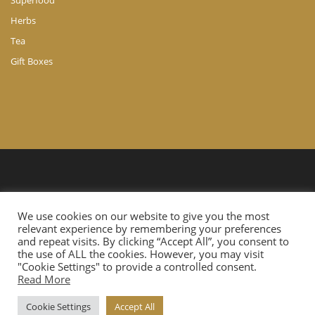
Superfood
Herbs
Tea
Gift Boxes
© Copyright 2024 A. Ch. Agathocleous LTD. All Rights Reserved.
We use cookies on our website to give you the most
Website Developed by
Cloudtech.com.cy
relevant experience by remembering your preferences
and repeat visits. By clicking “Accept All”, you consent to
the use of ALL the cookies. However, you may visit
"Cookie Settings" to provide a controlled consent.
Read More
Cookie Settings
Accept All