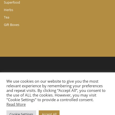
Superfood
Herbs
Tea
Gift Boxes
© Copyright 2024 A. Ch. Agathocleous LTD. All Rights Reserved.
We use cookies on our website to give you the most
Website Developed by
Cloudtech.com.cy
relevant experience by remembering your preferences
and repeat visits. By clicking “Accept All”, you consent to
the use of ALL the cookies. However, you may visit
"Cookie Settings" to provide a controlled consent.
Read More
Cookie Settings
Accept All