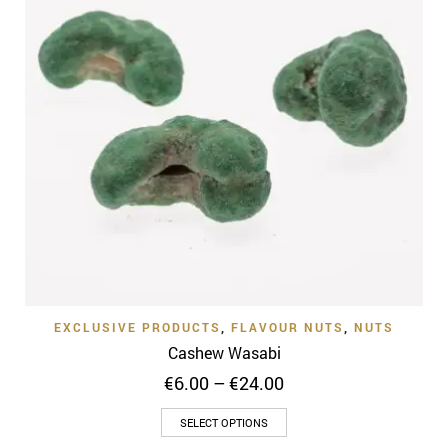
EXCLUSIVE PRODUCTS
,
FLAVOUR NUTS
,
NUTS
Cashew Wasabi
Price
€
6.00
–
€
24.00
range:
This
€6.00
SELECT OPTIONS
through
product