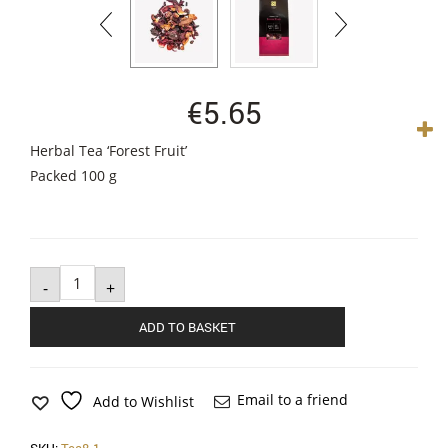
€
5.65
Herbal Tea ‘Forest Fruit’
Packed 100 g
Herbal
Tea
-
+
'Forest
Fruit'
quantity
ADD TO BASKET
Email to a friend
Add to Wishlist