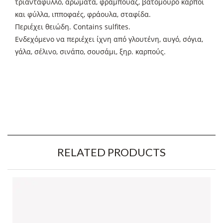
τριαντάφυλλο, αρώματα, φραμπουάζ, βατόμουρο καρποί
και φύλλα, ιπποφαές, φράουλα, σταφίδα.
Περιέχει θειώδη. Contains sulfites.
Ενδεχόμενο να περιέχει ίχνη από γλουτένη, αυγό, σόγια,
γάλα, σέλινο, σινάπο, σουσάμι, ξηρ. καρπούς.
RELATED PRODUCTS