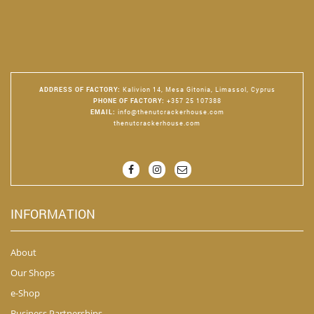
ADDRESS OF FACTORY
:
Kalivion 14, Mesa Gitonia, Limassol, Cyprus
PHONE OF FACTORY
:
+357 25 107388
EMAIL
:
info@thenutcrackerhouse.com
thenutcrackerhouse.com
INFORMATION
About
Our Shops
e-Shop
Business Partnerships