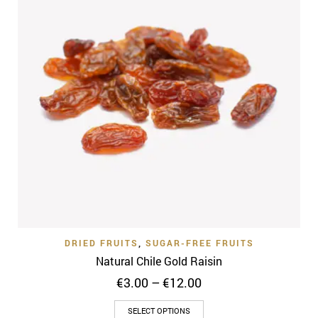
DRIED FRUITS
,
SUGAR-FREE FRUITS
Natural Chile Gold Raisin
Price
€
3.00
–
€
12.00
range:
This
€3.00
SELECT OPTIONS