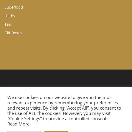
Superfood
Herbs
Tea
Gift Boxes
© Copyright 2024 A. Ch. Agathocleous LTD. All Rights Reserved.
We use cookies on our website to give you the most
Website Developed by
Cloudtech.com.cy
relevant experience by remembering your preferences
and repeat visits. By clicking “Accept All”, you consent to
the use of ALL the cookies. However, you may visit
"Cookie Settings" to provide a controlled consent.
Read More