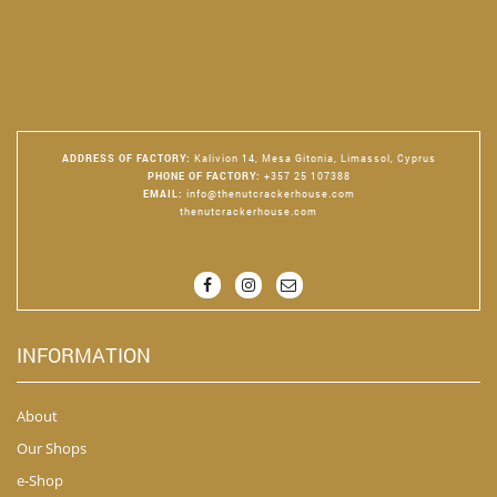
ADDRESS OF FACTORY
:
Kalivion 14, Mesa Gitonia, Limassol, Cyprus
PHONE OF FACTORY
:
+357 25 107388
EMAIL
:
info@thenutcrackerhouse.com
thenutcrackerhouse.com
INFORMATION
About
Our Shops
e-Shop