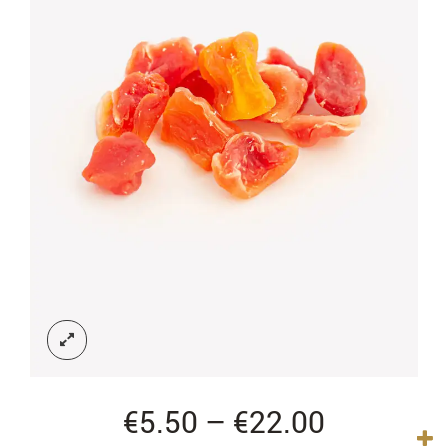
Price
€
5.50
–
€
22.00