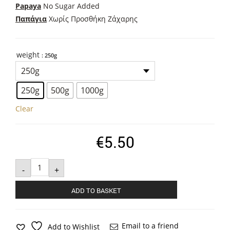
range:
Papaya
No Sugar Added
€5.50
Παπάγια
Χωρίς Προσθήκη Ζάχαρης
through
€22.00
weight
: 250g
250g
500g
1000g
Clear
€
5.50
Natural
Papaya
-
+
quantity
ADD TO BASKET
Email to a friend
Add to Wishlist