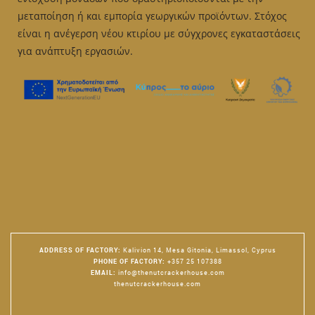
the
μεταποίηση ή και εμπορία γεωργικών προϊόντων. Στόχος
product
είναι η ανέγερση νέου κτιρίου με σύγχρονες εγκαταστάσεις
page
για ανάπτυξη εργασιών.
ADDRESS OF FACTORY
:
Kalivion 14, Mesa Gitonia, Limassol, Cyprus
PHONE OF FACTORY
:
+357 25 107388
EMAIL
:
info@thenutcrackerhouse.com
thenutcrackerhouse.com