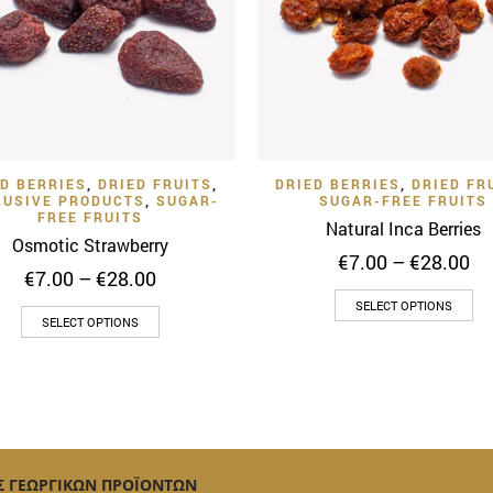
Quick View
Quick 
Add to Wishlist
Add to Wishlist
ED BERRIES
,
DRIED FRUITS
,
DRIED BERRIES
,
DRIED FR
LUSIVE PRODUCTS
,
SUGAR-
SUGAR-FREE FRUITS
FREE FRUITS
Natural Inca Berries
Osmotic Strawberry
Pr
€
7.00
–
€
28.00
Price
€
7.00
–
€
28.00
ra
range:
Th
€7
SELECT OPTIONS
This
€7.00
SELECT OPTIONS
th
pr
through
product
€2
ha
€28.00
has
mu
multiple
var
variants.
Th
The
op
options
Σ ΓΕΩΡΓΙΚΩΝ ΠΡΟΪΟΝΤΩΝ
ma