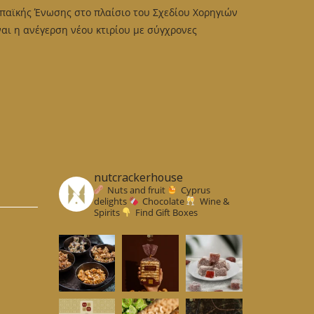
may
παϊκής Ένωσης στο πλαίσιο του Σχεδίου Χορηγιών
be
osen
αι η ανέγερση νέου κτιρίου με σύγχρονες
chosen
on
e
the
oduct
product
ge
page
nutcrackerhouse
Nuts and fruit
Cyprus
delights
Chocolate
Wine &
Spirits
Find Gift Boxes