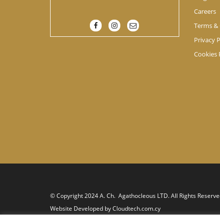
Careers
Terms & 
Privacy P
Cookies 
© Copyright 2024 A. Ch. Agathocleous LTD. All Rights Reserve
Website Developed by
Cloudtech.com.cy