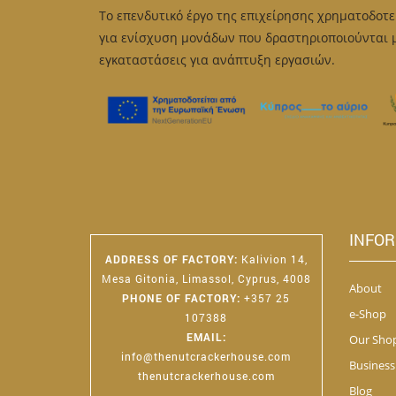
Το επενδυτικό έργο της επιχείρησης χρηματοδοτ
be
chosen
για ενίσχυση μονάδων που δραστηριοποιούνται με
on
εγκαταστάσεις για ανάπτυξη εργασιών.
the
product
page
INFO
ADDRESS OF FACTORY
:
Kalivion 14,
Mesa Gitonia, Limassol, Cyprus, 4008
About
PHONE OF FACTORY
:
+357 25
e-Shop
107388
EMAIL
:
Our Sho
info@thenutcrackerhouse.com
Business
thenutcrackerhouse.com
Blog