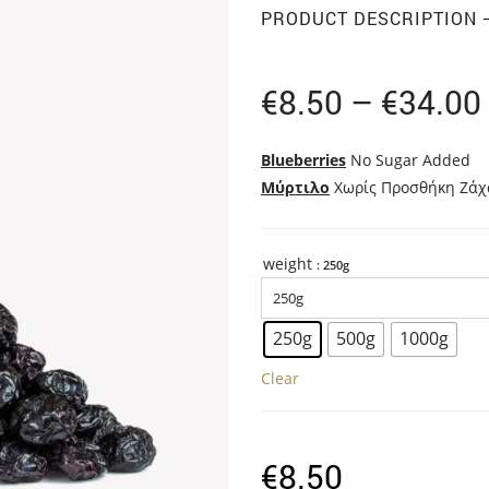
PRODUCT DESCRIPTION
€
8.50
–
€
34.00
Blueberries
No Sugar Added
Μύρτιλο
Χωρίς Προσθήκη Ζάχ
weight
: 250g
250g
500g
1000g
Clear
€
8.50