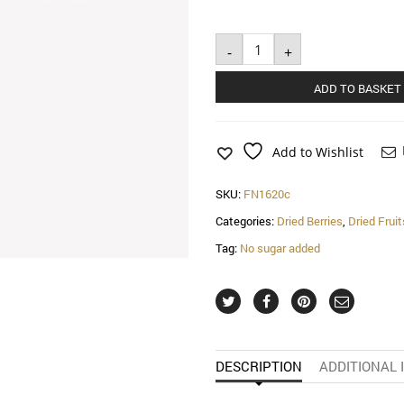
Osmotic
-
Blueberries
+
quantity
ADD TO BASKET
Add to Wishlist
SKU:
FN1620c
Categories:
Dried Berries
,
Dried Fruit
Tag:
No sugar added
DESCRIPTION
ADDITIONAL