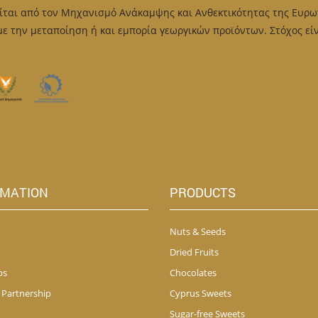
may
είται από τον Μηχανισμό Ανάκαμψης και Ανθεκτικότητας της Ευρω
be
be
ch
 την μεταποίηση ή και εμπορία γεωργικών προϊόντων. Στόχος είν
chosen
on
on
th
the
pr
product
pa
page
RMATION
PRODUCTS
Nuts & Seeds
Dried Fruits
ps
Chocolates
 Partnership
Cyprus Sweets
Sugar-free Sweets