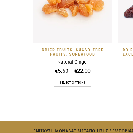
Quick View
Add to Wishlist
DRIED FRUITS
,
SUGAR-FREE
DRI
FRUITS
,
SUPERFOOD
EXC
Natural Ginger
Price
€
5.50
–
€
22.00
range:
This
€5.50
SELECT OPTIONS
through
product
€22.00
has
multiple
variants.
The
options
ΕΝΙΣΧΥΣΗ ΜΟΝΑΔΑΣ ΜΕΤΑΠΟΙΗΣΗΣ / ΕΜΠΟΡΙΑ
may