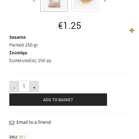
€
1.25
Sesame
Packed 250 gr
Σουσάμι
Συσκευασίας 250 γρ
Sesame
quantity
-
+
ADD TO BASKET
Email to a friend
SKU:
SF1